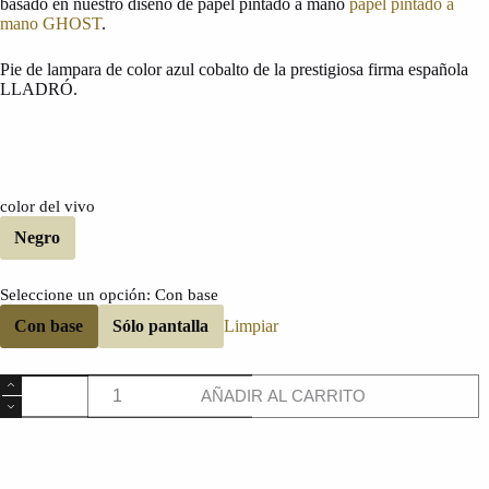
basado en nuestro diseño de papel pintado a mano
papel pintado a
mano GHOST
.
Pie de lampara de color azul cobalto de la prestigiosa firma española
LLADRÓ.
color del vivo
Negro
Seleccione un opción
: Con base
Con base
Sólo pantalla
Limpiar
Lladró
AÑADIR AL CARRITO
cantidad