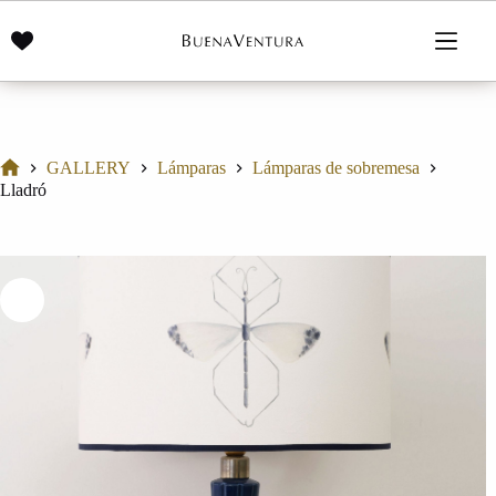
Saltar
al
contenido
GALLERY
Lámparas
Lámparas de sobremesa
Inicio
Lladró