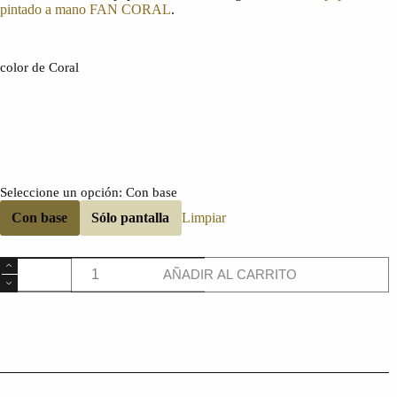
pintado a mano FAN CORAL
.
color de Coral
Seleccione un opción
: Con base
Con base
Sólo pantalla
Limpiar
Fan
AÑADIR AL CARRITO
Coral
cantidad