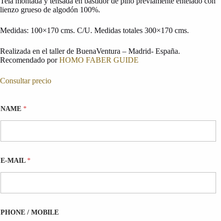
Tela montada y tensada en bastidor de pino previamente entelado con
lienzo grueso de algodón 100%.
Medidas: 100×170 cms. C/U. Medidas totales 300×170 cms.
Realizada en el taller de BuenaVentura – Madrid- España.
Recomendado por
HOMO FABER GUIDE
Consultar precio
NAME
*
E-MAIL
*
m
PHONE / MOBILE
e