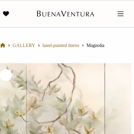
Skip
to
content
GALLERY
hand-painted linens
Magnolia
Home